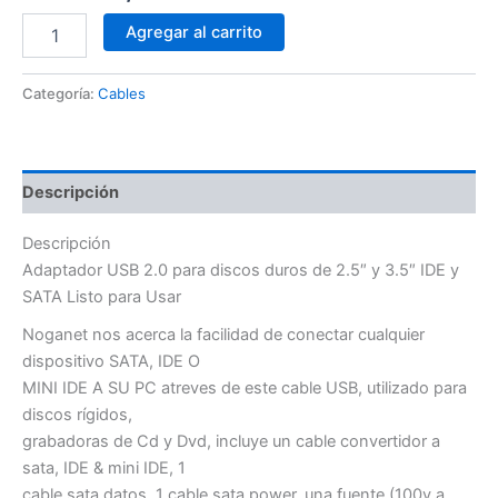
Cable
Agregar al carrito
adaptador
Usb
Para
Categoría:
Cables
Discos
Duros
De
2.5
Descripción
Y
3.5
Descripción
Ide
Y
Adaptador USB 2.0 para discos duros de 2.5″ y 3.5″ IDE y
Sata
SATA Listo para Usar
cantidad
Noganet nos acerca la facilidad de conectar cualquier
dispositivo SATA, IDE O
MINI IDE A SU PC atreves de este cable USB, utilizado para
discos rígidos,
grabadoras de Cd y Dvd, incluye un cable convertidor a
sata, IDE & mini IDE, 1
cable sata datos, 1 cable sata power, una fuente (100v a