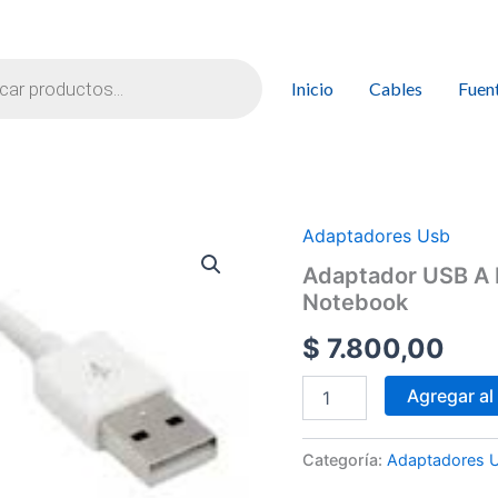
Inicio
Cables
Fuen
Adaptadores Usb
Adaptador USB A 
Notebook
$
7.800,00
Adaptador
Agregar al 
USB
A
RJ45
Categoría:
Adaptadores 
Ethernet
Noga