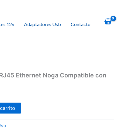
tes 12v
Adaptadores Usb
Contacto
RJ45 Ethernet Noga Compatible con
carrito
Usb